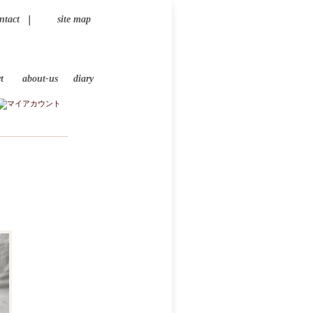
ntact
site map
｜
t
about-us
diary