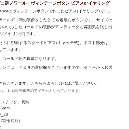
コ調ノワール・ヴィンテージボタン ピアスorイヤリング
Franceのヴィンテージボタンで作ったピアス(イヤリング)です。
アールデコ調の装飾をしたとても素敵なボタンです。サイズは
周りのいぶしたゴールドの装飾がアンティークな雰囲気を醸し出
ス(イヤリング)です。
たぶに密着するスタッドピアス(キャッチ式)。ポスト部分は、
しています。
、ゴールド色の真鍮になります。
ヤリングは、＊金具の選択欄がございますので、そちらからお選
グもございます。こちらもよろしければご覧ください。
品は、店頭販売優先のアイテムとなっております。
ラスチック、真鍮
6mm
_28
970円(税込)
：