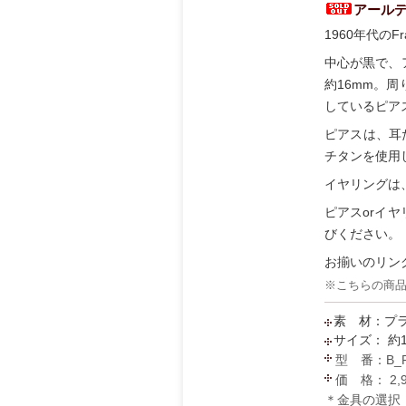
アールデ
1960年代の
中心が黒で、
約16mm。
しているピア
ピアスは、耳
チタンを使用
イヤリングは
ピアスorイ
びください。
お揃いのリン
※こちらの商
素 材：プ
サイズ： 約1
型 番：B_P
価 格： 2,
＊金具の選択