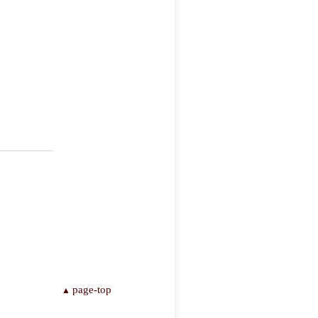
page-top
▲