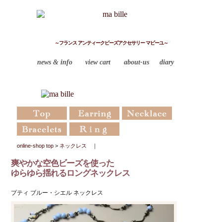
～フランス アンティークビーズアクセサリー マビーユ～
news & info
view cart
about-us
diary
online-shop top
>
ネックレス
｜
爽やかな空色ビーズを使った
ゆらゆら揺れるロングネックレス
プティ ブルー・シエル ネックレス